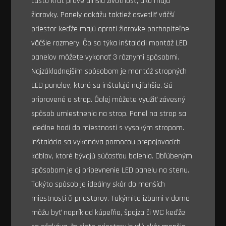
často krát práve dlhšia životnosť, ako majú
žiarovky. Panely dokážu taktiež osvetliť väčší
priestor keďže majú oproti žiarovke pochopiteľne
väčšie rozmery. Čo sa týka inštalácii montáž LED
panelov môžete vykonať 3 rôznymi spôsobmi.
Najzákladnejším spôsobom je montáž stropných
LED panelov, ktoré sa inštalujú najľahšie. Sú
pripravené o strop. Ďalej môžete využiť závesný
spôsob umiestnenia na strop. Panel na strop sa
ideálne hodí do miestnosti s vysokým stropom.
Inštalácia sa vykonáva pomocou prepojovacích
káblov, ktoré bývajú súčasťou balenia. Obľúbeným
spôsobom je aj pripevnenie LED panelu na stenu.
Takýto spôsob je ideálny skôr do menších
miestnosti či priestorov. Takýmito izbami v dome
môžu byť napríklad kúpeľňa, špajza či WC keďže