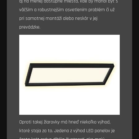
aj na menej dostupné miesta, kde by mohol byť s
väčším a robustnejším osvetlením problém či už
pri samotnej montáži alebo neskôr v jej
prevádzke.
Oproti takej žiarovky má hneď niekoľko výhod,
ktoré stoja za to. Jedena z výhod LED panelov je