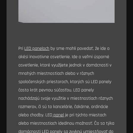
Pri
LED paneloch
by sme mohli povedať, že ide o
akési inovatívne osvetlenie. Ide o veľmi úsporné
osvetlenie, ktoré využijete jednak v domácnosti v
mnohých miestnostiach alebo v rôznych
spoločenských priestoroch, ktorých sú LED panely
často krát pevnou súčasťou. LED panely
nachádzajú svoje využitie v miestnostiach rôznych
rozmerov, či sú to kancelárie, čakárne, ordinácie
alebo chodby. LED
panel
je pri týchto miestach
alebo miestnostiach ideálnou možnosť. Čo sa týka
domácnosti LED panely sa zvyknú umiestňovať do