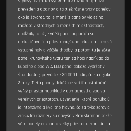
štýlový dizajn. Na výber máte rôzne zaujímavé
prevedenia dizajnov a taktiež rôzne tvary panelov,
ako je štvorec, to je menší z panelov vidieť ho
môžete v stredných a menších miestnostiach,
obdĺžnik, to už je väčší panel odporúča sa
umiestňovať do priestranejšieho priestoru, ako sú
vstupné haly a väčšie chodby, a potom tu je ešte
panel kruhovitého tvaru ten sa hodí napríklad do
kúpeľne alebo WC. LED panel dokáže vydržať v
štandardnej prevádzke 30 000 hodín, čo sú nejaké
3 roky. Tieto panely dokážu osvetliť dostatočné
veľký priestor napríklad v domácnosti alebo vo
verejných priestoroch. Osvetlenie, ktoré ponúkajú
je intenzívne a kvalitne hlavne, čo sa týka zdravia
zraku. Ich rozmery sú navyše veľmi skromne takže
vám panely nezaberú veľký priestor a zmestia sa