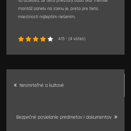
sa očakáva, že tieto priestory budú skôr menšie
montáž panelu na stenu je, preto pre tieto
miestnosti najlepším riešením.
4/5 - (4 votes)
Navigace
Nesmrteľné a kultové
pro
příspěvek
Bezpečné posielanie predmetov i dokumentov