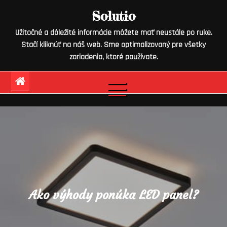
Skip
Solutio
to
Užitočné a dôležité informácie môžete mať neustále po ruke.
content
Stačí kliknúť na náš web. Sme optimalizovaný pre všetky
zariadenia, ktoré používate.
Ako výhody ponúka LED panel?