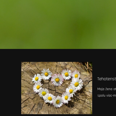
Tehotenst
Moja žena o
spolu viac-m