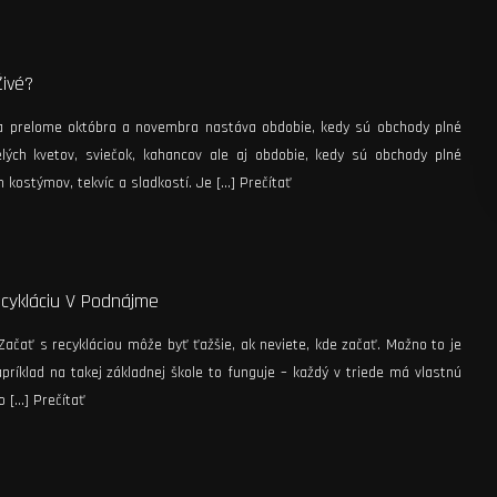
Živé?
a prelome októbra a novembra nastáva obdobie, kedy sú obchody plné
lých kvetov, sviečok, kahancov ale aj obdobie, kedy sú obchody plné
h kostýmov, tekvíc a sladkostí. Je […]
Prečítať
ecykláciu V Podnájme
ať s recykláciou môže byť ťažšie, ak neviete, kde začať. Možno to je
apríklad na takej základnej škole to funguje – každý v triede má vlastnú
o […]
Prečítať