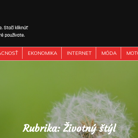
 Stačí kliknúť
ré používate.
ÁCNOSŤ
EKONOMIKA
INTERNET
MÓDA
MOT
Rubrika:
Životný štýl