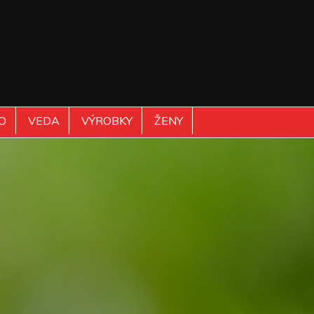
O
VEDA
VÝROBKY
ŽENY