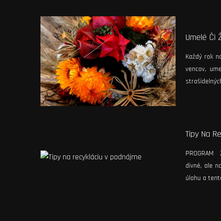
Umelé Či 
Každý rok n
vencov, ume
strašidelnýc
Tipy Na R
PROGRAM Zač
divné, ale n
úlohu a tent