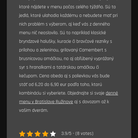
ktoré nájdete v menu počas celého týždňa. Sú to
jedlá, ktoré ulahodia každému a nebudete mať pri
nich problém s výberom, aj keď vás z denného
menu nič neoslovilo. Sú to napríklad klasické
bryndzové halušky, kuracie či bravčové rezníky s
prílohou a zeleninou, grilovaný Camembert s
brusnicovou omáčkou, no aj obľúbený vyprážaný
syr s hranolkami a tatárskou omáčkou či
kečupom. Cena obeda aj s polievkou vás bude
stáť od 6,20 do 6,90 eur podľa toho, ktorú
kombináciu si vyberiete. Objednajte si svoje
denné
menu v Bratislave Ružinove
aj s dovozom až k
vašim dverám.
3.9/5 - (8 votes)