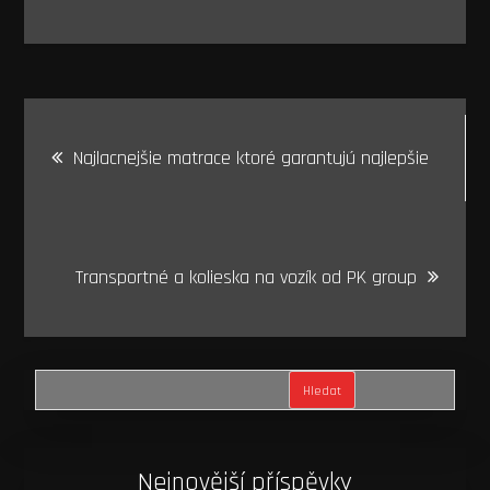
Navigace
Najlacnejšie matrace ktoré garantujú najlepšie
pro
příspěvek
Transportné a kolieska na vozík od PK group
Hledat
Nejnovější příspěvky