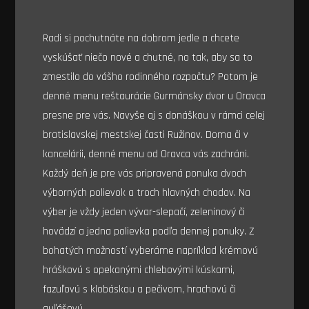
Radi si pochutnáte na dobrom jedle a chcete
vyskúšať niečo nové a chutné, no tak, aby sa to
zmestilo do vášho rodinného rozpočtu? Potom je
denné menu reštaurácie Gurmánsky dvor u Oravca
presne pre vás. Navyše aj s donáškou v rámci celej
bratislavskej mestskej časti Ružinov. Doma či v
kancelárii, denné menu od Oravca vás zachráni.
Každý deň je pre vás pripravená ponuka dvoch
výborných polievok a troch hlavných chodov. Na
výber je vždy jeden vývar-slepačí, zeleninový či
hovädzí a jedna polievka podľa dennej ponuky. Z
bohatých možností vyberáme napríklad krémovú
hráškovú s opekanými chlebovými kúskami,
fazuľovú s klobáskou a pečivom, hrachovú či
guľášovú.