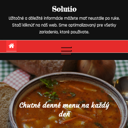
Skip
Solutio
to
Užitočné a dôležité informácie môžete mať neustále po ruke.
content
Stačí kliknúť na náš web. Sme optimalizovaný pre všetky
zariadenia, ktoré používate.
Chutné denné menu na každý
deň