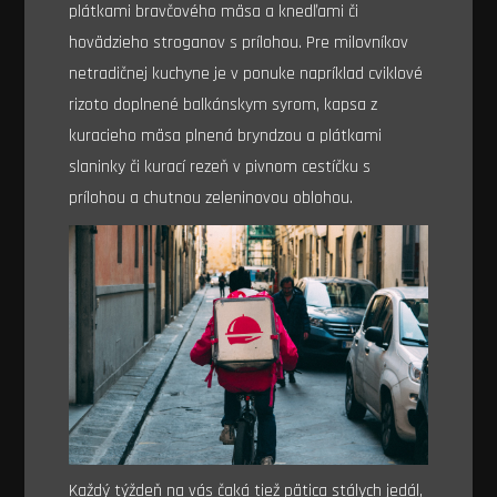
plátkami bravčového mäsa a knedľami či
hovädzieho stroganov s prílohou. Pre milovníkov
netradičnej kuchyne je v ponuke napríklad cviklové
rizoto doplnené balkánskym syrom, kapsa z
kuracieho mäsa plnená bryndzou a plátkami
slaninky či kurací rezeň v pivnom cestíčku s
prílohou a chutnou zeleninovou oblohou.
Každý týždeň na vás čaká tiež pätica stálych jedál,