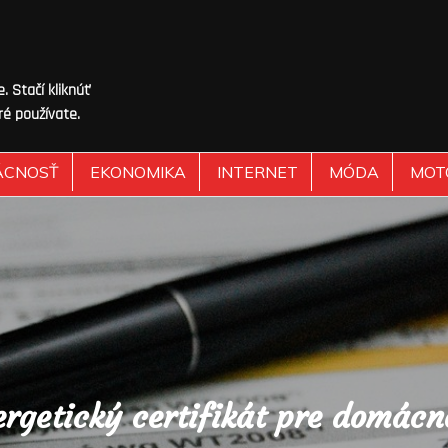
 Stačí kliknúť
ré používate.
ÁCNOSŤ
EKONOMIKA
INTERNET
MÓDA
MOT
ergetický certifikát pre domácn