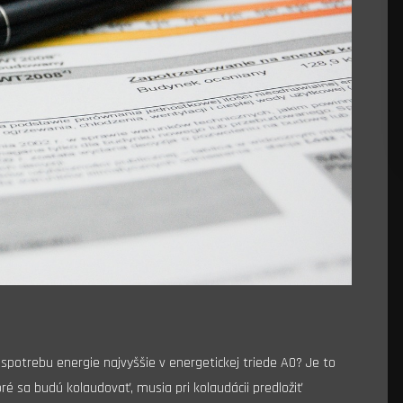
 spotrebu energie najvyššie v energetickej triede A0?
Je to
oré sa budú kolaudovať, musia pri kolaudácii predložiť