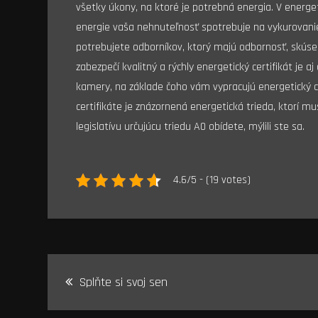
všetky úkony, na ktoré je potrebná energia. V energe
energie vaša nehnuteľnosť spotrebuje na vykurovanie 
potrebujete odborníkov, ktorý majú odbornosť, skúse
zabezpečí kvalitný a rýchly energetický certifikát je a
kamery, na základe čoho vám vypracujú energetický 
certifikáte je znázornená energetická trieda, ktorí musí
legislatívu určujúcu triedu A0 obídete, mýlili ste sa.
4.6/5 - (19 votes)
Navigace
Splňte si svoj sen
pro