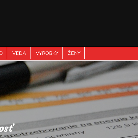
O
VEDA
VÝROBKY
ŽENY
osť