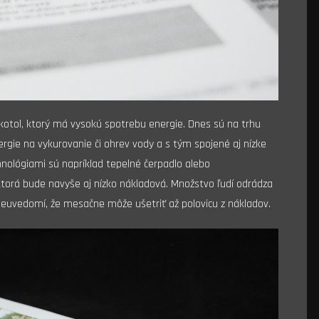
 kotol, ktorý má vysokú spotrebu energie. Dnes sú na trhu
rgie na vykurovanie či ohrev vody a s tým spojené aj nízke
nológiami sú napríklad tepelné čerpadlo alebo
orá bude navyše aj nízko nákladová. Množstvo ľudí odrádza
i neuvedomí, že mesačne môže ušetriť až polovicu z nákladov.