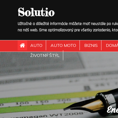
Skip
Solutio
to
content
Užitočné a dôležité informácie môžete mať neustále po ruke.
na náš web. Sme optimalizovaný pre všetky zariadenia, kto
AUTO
AUTO MOTO
BIZNIS
DOM
ŽIVOTNÝ ŠTÝL
En