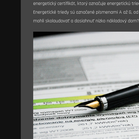
energetický certifikát, ktorý označuje energetickú tr
Energetické triedy sú označené písmenami A až G, od 
mohli skolaudovať a dosiahnuť nízko nákladový dom