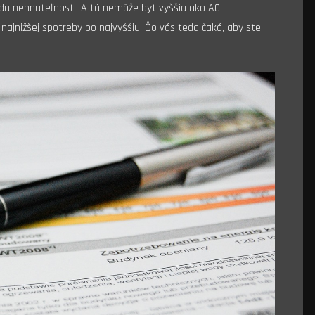
iedu nehnuteľnosti. A tá nemôže byt vyššia ako A0.
najnižšej spotreby po najvyššiu. Čo vás teda čaká, aby ste
?