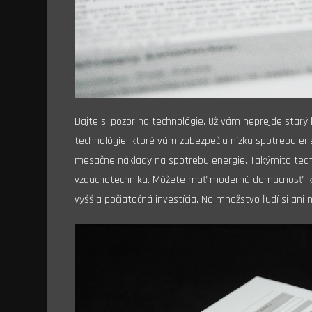
Dajte si pozor na technológie. Už vám neprejde starý
technológie, ktoré vám zabezpečia nízku spotrebu ene
mesačne náklady na spotrebu energie. Takýmito tech
vzduchotechnika. Môžete mať modernú domácnosť, kt
vyššia počiatočná investícia. No množstvo ľudí si an