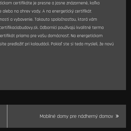
tickom certifikáte je presne a jasne znázornené, koľko
alebo na ohrev vody. A na energetický certifikát
nosti a vybavenie. Takouto spoločnosťou, ktorá vám
j certifikaciabudovy.sk. Odborníci používajú kvalitné termo
certifikát priamo pre vašu domácnosť. Na energetickom
te predložiť pri kolaudácii. Pokiaľ ste si teda mysleli, že novú
Mobilné domy pre nádherný domov