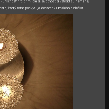
 Funkčnosť hrá prím, ale aj životnosť a vzhľad sú nemenej
lustra, ktorý nám poskytuje dostatok umelého slniečka.