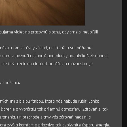
ujeme vidieť na pracovnú plochu, aby sme si neublížili
ponúkajú ten správny základ, od ktorého sa môžeme
oré nám zabezpečí dokonalé podmienky pre akúkoľvek činnosť.
, ale tiež rozdielnou intenzitou lúčov a možnosťou je
vé riešenia.
ch línií s bielou farbou, ktorá nás nebude rušiť. Ľahko
žiarenie a vytvárajú tak príjemnú atmosféru. Zároveň si tak
ranenia. Pri prechode z tmy vás zároveň neoslní a
toré zvýšia komfort a priaznivo tak ovplyvníte úsporu energie.