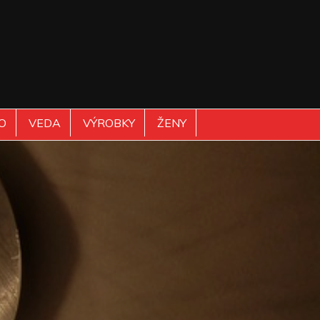
O
VEDA
VÝROBKY
ŽENY