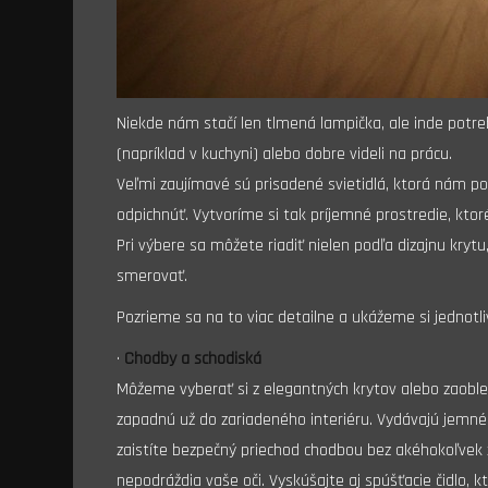
Niekde nám stačí len tlmená lampička, ale inde potreb
(napríklad v kuchyni) alebo dobre videli na prácu.
Veľmi zaujímavé sú prisadené svietidlá, ktorá nám 
odpichnúť. Vytvoríme si tak príjemné prostredie, kt
Pri výbere sa môžete riadiť nielen podľa dizajnu krytu
smerovať.
Pozrieme sa na to viac detailne a ukážeme si jednotli
·
Chodby a schodiská
Môžeme vyberať si z elegantných krytov alebo zaoblený
zapadnú už do zariadeného interiéru. Vydávajú jemné 
zaistíte bezpečný priechod chodbou bez akéhokoľvek z
nepodráždia vaše oči. Vyskúšajte aj spúšťacie čidlo, k