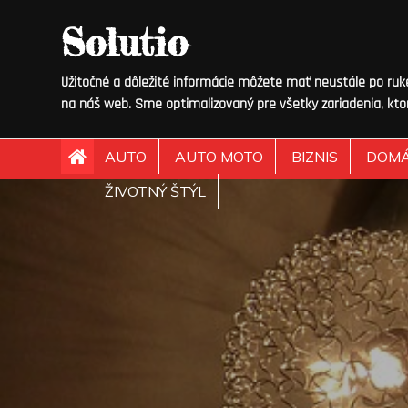
Skip
Solutio
to
content
Užitočné a dôležité informácie môžete mať neustále po ruke.
na náš web. Sme optimalizovaný pre všetky zariadenia, kto
AUTO
AUTO MOTO
BIZNIS
DOM
ŽIVOTNÝ ŠTÝL