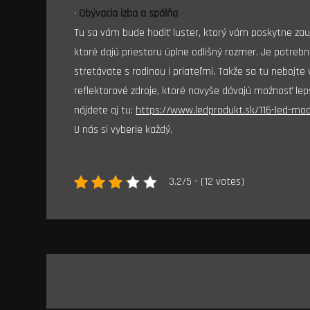
·
Obývacia izba a spálňa
Tu sa vám bude hodiť luster, ktorý vám poskytne zauj
ktoré dajú priestoru úplne odlišný rozmer. Je potreb
stretávate s rodinou i priateľmi. Takže sa tu nebojt
reflektorové zdroje, ktoré navyše dávajú možnosť le
nájdete aj tu:
https://www.ledprodukt.sk/116-led-modu
U nás si vyberie každý.
3.2/5 - (12 votes)
Navigace
pro