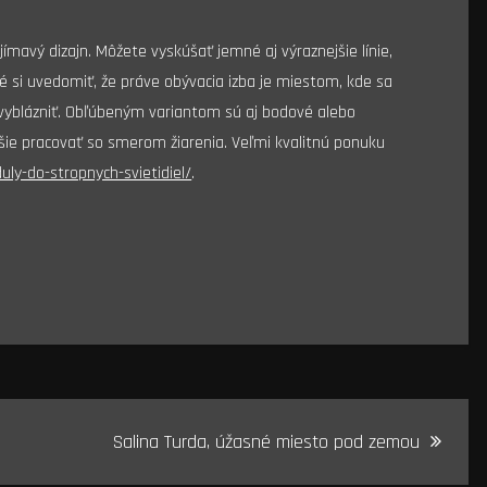
ímavý dizajn. Môžete vyskúšať jemné aj výraznejšie línie,
né si uvedomiť, že práve obývacia izba je miestom, kde sa
e vyblázniť. Obľúbeným variantom sú aj bodové alebo
pšie pracovať so smerom žiarenia. Veľmi kvalitnú ponuku
ly-do-stropnych-svietidiel/
.
Salina Turda, úžasné miesto pod zemou