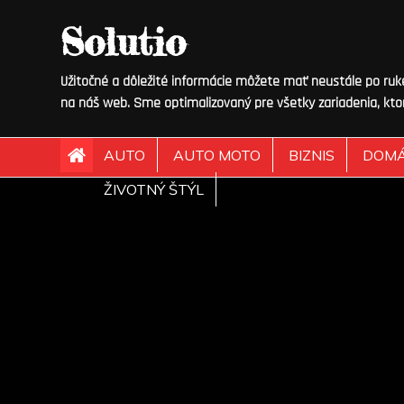
Skip
Solutio
to
content
Užitočné a dôležité informácie môžete mať neustále po ruke.
na náš web. Sme optimalizovaný pre všetky zariadenia, kto
AUTO
AUTO MOTO
BIZNIS
DOM
ŽIVOTNÝ ŠTÝL