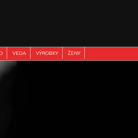
O
VEDA
VÝROBKY
ŽENY