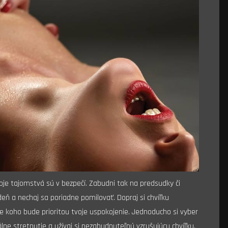
voje tajomstvá sú v bezpečí. Zabudni tak na predsudky či
 deň a nechaj sa poriadne pomilovať. Dopraj si chvíľku
e koho bude prioritou tvoje uspokojenie. Jednoducho si vyber
lne stretnutie a užívaj si nezabudnuteľnú vzrušujúcu chvíľku,