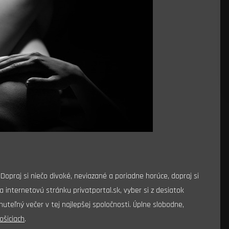
Dopraj si niečo divoké, neviazané a poriadne horúce, dopraj si
na internetovú stránku privatportal.sk, vyber si z desiatok
uteľný večer v tej najlepšej spoločnosti. Úplne slobodne,
ošiciach
.