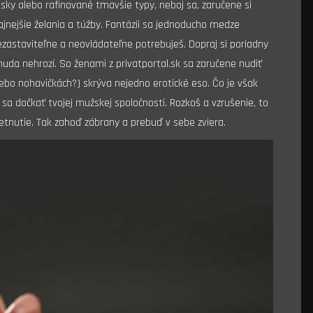
ásky alebo rafinované tmavšie typy, neboj sa, zaručene si
jtajnejšie želania a túžby. Fantázii sa jednoducho medze
nezastaviteľne a neovládateľne potrebuješ. Dopraj si poriadny
nuda nehrozí. So ženami z privatportal.sk sa zaručene nudiť
lebo nohavičkách?) skrýva nejedno erotické eso. Čo je však
sa dočkať tvojej mužskej spoločnosti. Rozkoš a vzrušenie, to
retnutie. Tak zahoď zábrany a prebuď v sebe zviera.