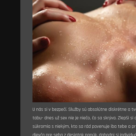
U nás si v bezpečí. Služby sú absolútne diskrétne a t
tabu- dnes už sex nie je niečo, čo sa skrýva. Zlepši si
súkromia s niekým, kto sa rád povenuje iba tebe a pr
dievča pre seba z desiatok ponúk, dohodni si individuá