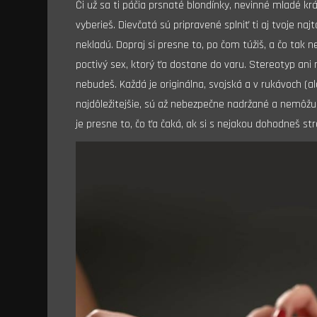
Či už sa ti páčia prsnaté blondínky, nevinné mladé kr
vyberieš. Dievčatá sú pripravené splniť ti aj tvoje na
nekladú. Dopraj si presne to, po čom túžiš, a čo tak 
poctivý sex, ktorý ťa dostane do varu. Stereotyp ani 
nebudeš. Každá je originálna, svojská a v rukávoch (a
najdôležitejšie, sú až nebezpečne nadržané a nemôžu 
je presne to, čo ťa čaká, ak si s nejakou dohodneš st