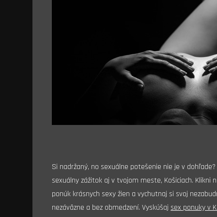
Si nadržaný, no sexuálne potešenie nie je v dohľade? 
sexuálny zážitok aj v tvojom meste, Košiciach. Klikni 
ponúk krásnych sexy žien a vychutnaj si svoj nezabudn
nezáväzne a bez obmedzení. Vyskúšaj
sex ponuky v K