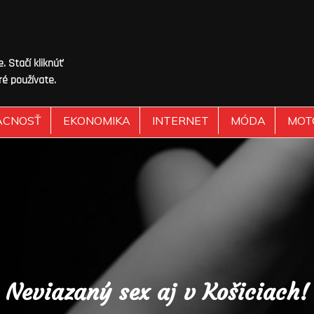
 Stačí kliknúť
ré používate.
ÁCNOSŤ
EKONOMIKA
INTERNET
MÓDA
MOT
Neviazaný sex aj v Košiciach!