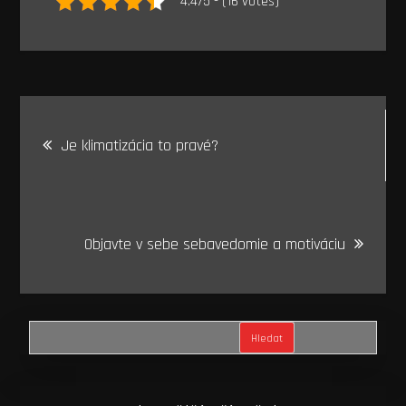
4.4/5 - (16 votes)
Navigace
Je klimatizácia to pravé?
pro
příspěvek
Objavte v sebe sebavedomie a motiváciu
Hledat