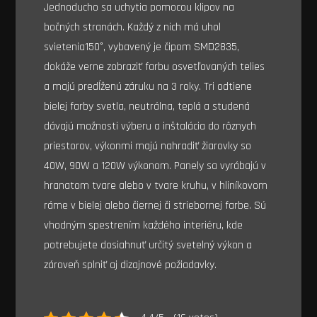
Jednoducho sa uchytia pomocou klipov na
bočných stranách. Každý z nich má uhol
svietenia150°, vybavený je čipom SMD2835,
dokáže verne zobraziť farbu osvetľovaných telies
a majú predĺženú záruku na 3 roky.
Tri odtiene
bielej farby svetla, neutrálna, teplá a studená
dávajú možnosti výberu a inštalácia do rôznych
priestorov, výkonmi majú nahradiť žiarovky so
40W, 90W a 120W výkonom. Panely sa vyrábajú v
hranatom tvare alebo v tvare kruhu, v hliníkovom
ráme v bielej alebo čiernej či striebornej farbe. Sú
vhodným spestrením každého interiéru, kde
potrebujete dosiahnuť určitý svetelný výkon a
zároveň splniť aj dizajnové požiadavky.