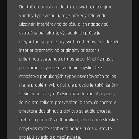
Dostať do priestoru dostatok svetla, ale najmä
vhodný typ svietidla, to je niekedy celá veda.
Dizajnéri interiérov to dokážu a ich nápady sú
skutočne perfektné, výsledok ich práce je
elegantné spojenie hry svetla a tieňov, čím dokážu
interiér premeniť na originálny priestor s
príjemnou svetelnou atmosférou.
Mnohí z nás si
pri tvorbe a výbere osvetlenia myslia, že z
množstva ponúkaných typov osvetľovacích telies
nie je problém vybrať si, ale pravda je taká, že čím
širšia ponuka, tým ťažšie rozhodnutie. V prípade,
že nie ste celkom presvedčení o tom, čo chcete v
priestore dosiahnuť a aký typ svietidla chcete,
treba sa poradiť s odborníkmi, lebo teória skúška-
omyl vás môže stáť veľa peňazí a času. Stavte
pro LED svietidlá a neoľutujete.