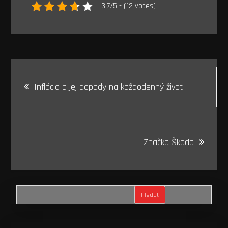
3.7/5 - (12 votes)
Navigace
Inflácia a jej dopady na každodenný život
pro
příspěvek
Značka Škoda
Hledat