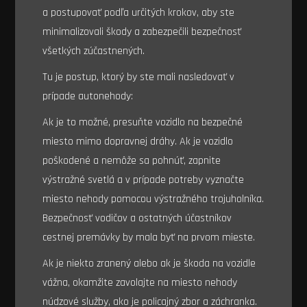
a postupovať podľa určitých krokov, aby ste
minimalizovali škody a zabezpečili bezpečnosť
všetkých zúčastnených.
Tu je postup, ktorý by ste mali nasledovať v
prípade autonehody:
Ak je to možné, presuňte vozidlo na bezpečné
miesto mimo dopravnej dráhy. Ak je vozidlo
poškodené a nemôže sa pohnúť, zapnite
výstražné svetlá a v prípade potreby vyznačte
miesto nehody pomocou výstražného trojuholníka.
Bezpečnosť vodičov a ostatných účastníkov
cestnej premávky by mala byť na prvom mieste.
Ak je niekto zranený alebo ak je škoda na vozidle
vážna, okamžite zavolajte na miesto nehody
núdzové služby, ako je policajný zbor a záchranka.